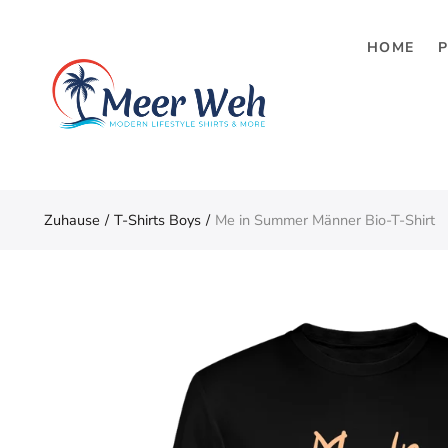
HOME
Menü zurück
SHOP
T-Shirt Boy‘s
T-Shirt Girls
Zuhause
T-Shirts Boys
Me in Summer Männer Bio-T-Shirt
Hoodies
Stuff