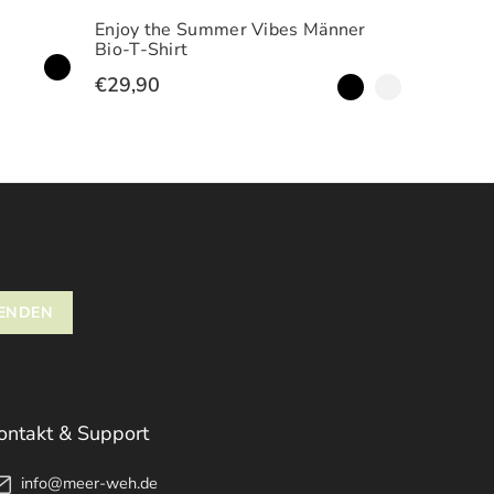
Männer
Every Summer have Story Männer
Flori
Bio-T-Shirt
€29,
€29,90
ontakt & Support
info@meer-weh.de