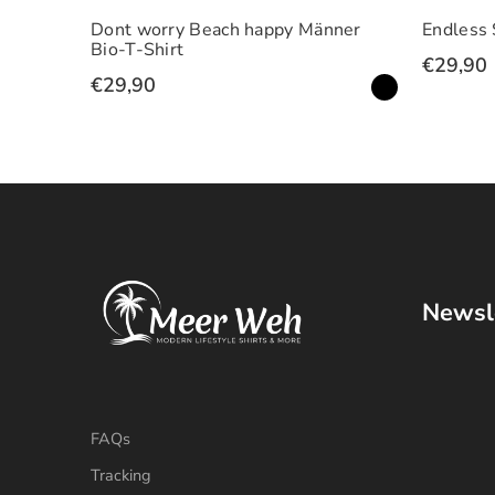
Männer
Endless Summer Männer Bio-T-Shirt
Enjoy 
€29,90
€29,
Newsl
FAQs
Tracking