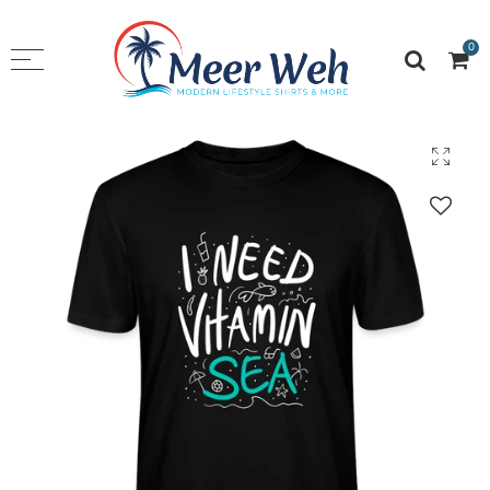
0
Menü zurück
SHOP
T-Shirt Boy‘s
T-Shirt Girls
Hoodies
Stuff