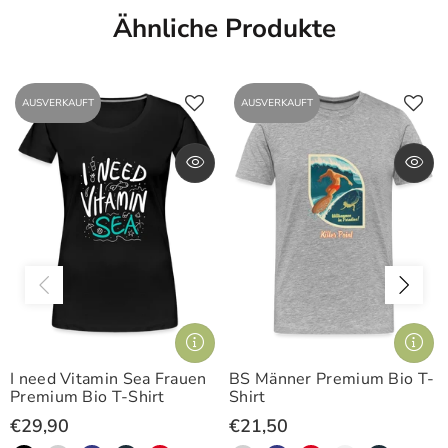
Ähnliche Produkte
AUSVERKAUFT
AUSVERKAUFT
 Sea Frauen
BS Männer Premium Bio T-
Bright Frauen P
Shirt
Shirt
T-Shirt
€21,50
€24,99