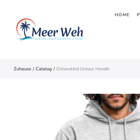
HOME
Menü zurück
SHOP
T-Shirt Boy‘s
T-Shirt Girls
Zuhause
Catalog
Ostseekind Unisex Hoodie
Hoodies
Stuff