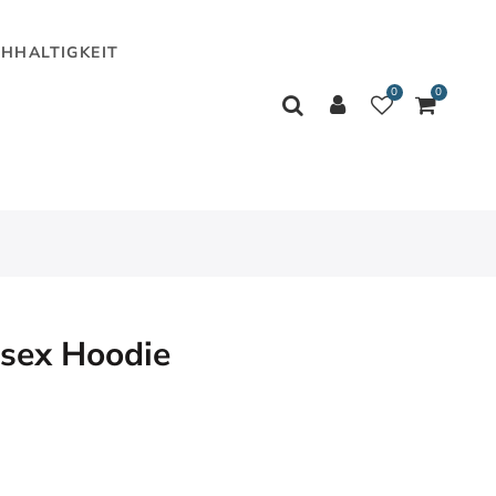
HHALTIGKEIT
0
0
isex Hoodie