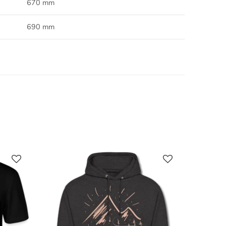
670 mm
690 mm
AUSVE