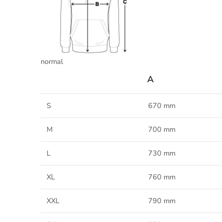
normal
A
S
670 mm
M
700 mm
L
730 mm
XL
760 mm
XXL
790 mm