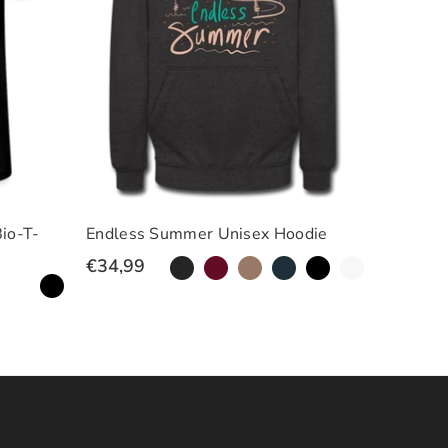
io-T-
Endless Summer Unisex Hoodie
Frauen 
Kapuzen
€34,99
€36,64