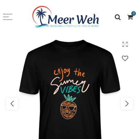
0
Menü zurück
SHOP
T-Shirt Boy‘s
T-Shirt Girls
Hoodies
Stuff