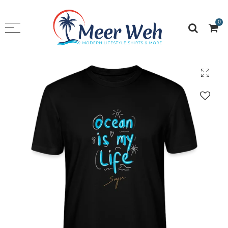
0
Menü zurück
SHOP
T-Shirt Boy‘s
T-Shirt Girls
Hoodies
Stuff