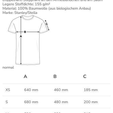
Legere Stoffdichte: 155 g/m²
Material: 100% Baumwolle (aus biologischem Anbau)
Marke: Stanley/Stella
normal
A
B
C
XS
640 mm
460 mm
185 mm
S
680 mm
480 mm
200 mm